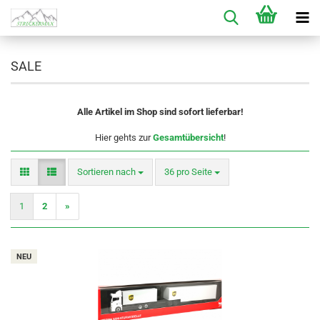
SALE
Alle Artikel im Shop sind sofort lieferbar!
Hier gehts zur
Gesamtübersicht
!
Sortieren nach
pro Seite
Sortieren nach
36 pro Seite
1
2
»
NEU