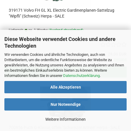
319171 Volvo FH GL XL Electric Gardinenplanen-Sattelzug
"Wipfli" (Schweiz) Herpa - SALE
Lieferzeit:
ca. 1 Woche
(Ausland abweichend)
Diese Webseite verwendet Cookies und andere
Technologien
28,00 EUR
Wir verwenden Cookies und ähnliche Technologien, auch von
inkl. 19% MwSt. zzgl.
Versand
Drittanbietern, um die ordentliche Funktionsweise der Website zu
gewährleisten, die Nutzung unseres Angebotes zu analysieren und Ihnen
ein bestmögliches Einkaufserlebnis bieten zu können. Weitere
IN DEN WARENKORB
Informationen finden Sie in unserer
Datenschutzerklärung
.
Alle Akzeptieren
Nur Notwendige
Weitere Informationen
700856 Puch G-Klasse, offen "Schweizer Armee" Herpa - SALE