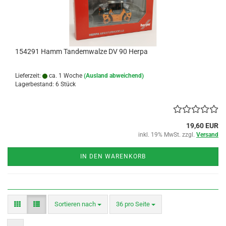
154291 Hamm Tandemwalze DV 90 Herpa
Lieferzeit:
ca. 1 Woche
(Ausland abweichend)
Lagerbestand: 6 Stück
19,60 EUR
inkl. 19% MwSt. zzgl.
Versand
IN DEN WARENKORB
Sortieren nach
pro Seite
Sortieren nach
36 pro Seite