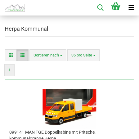
Herpa Kommunal
Sortieren nach
pro Seite
Sortieren nach
36 pro Seite
1
099141 MAN TGE Doppelkabine mit Pritsche,
kommunalorange Herpa