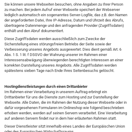
Sie können unsere Webseiten besuchen, ohne Angaben zu Ihrer Person
zu machen. Bei jedem Aufruf einer Webseite speichert der Webserver
lediglich automatisch ein sogenanntes Server-Logfile, das z.B. den Namen
der angeforderten Datei, Ihre IP-Adresse, Datum und Uhrzeit des Abrufs,
übertragene Datenmenge und den anfragenden Provider (Zugriffsdaten)
enthält und den Abruf dokumentiert.
Diese Zugriffsdaten werden ausschließlich zum Zwecke der
Sicherstellung eines störungsfreien Betriebs der Seite sowie der
Verbesserung unseres Angebots ausgewertet. Dies dient gemäß Art. 6
Abs. 1 S. 1 lit. f DSGVO der Wahrung unserer im Rahmen einer
Interessensabwägung überwiegenden berechtigten Interessen an einer
korrekten Darstellung unseres Angebots. Alle Zugriffsdaten werden
spätestens sieben Tage nach Ende Ihres Seitenbesuchs gelöscht.
Hostingdienstleistungen durch einen Drittanbieter
Im Rahmen einer Verarbeitung in unserem Auftrag erbringt ein
Drittanbieter für uns die Dienste zum Hosting und zur Darstellung der
Webseite. Alle Daten, die im Rahmen der Nutzung dieser Webseite oder in
dafür vorgesehenen Formularen im Onlineshop wie folgend beschrieben
erhoben werden, werden auf seinen Servern verarbeitet. Eine Verarbeitung
auf anderen Servern findet nur in dem hier erläuterten Rahmen statt.
Dieser Dienstleister sitzt innerhalb eines Landes der Europäischen Union
oder des Europäischen Wirtschaftsraums.