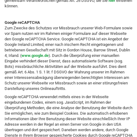
gemeinsam Verantwortlichen gemäß Art. 26 DSGVO, die Sie
hier
einsehen
können.
Google reCAPTCHA
Zum Zwecke des Schutzes vor Missbrauch unserer Web-Formulare sowie
vor Spam nutzen wir im Rahmen einiger Formulare auf dieser Webseite
den Google reCAPTCHA Service. Google reCAPTCHA ist ein Angebot der
Google Ireland Limited, einer nach irischem Recht eingetragenen und
betriebenen Gesellschaft mit Sitz in Gordon House, Barrow Street, Dublin
4, Irland. (
www.google.de
). Durch die Überprüfung einer manuellen
Eingabe verhindert dieser Dienst, dass automatisierte Software (sog.
Bots) missbräuchliche Aktivitäten auf der Website ausführt. Dies dient
gemäß Art. 6 Abs. 1 S. 1 lit. f DSGVO der Wahrung unserer im Rahmen
einer Interessensabwägung überwiegenden berechtigten Interessen am
Schutz unserer Webseite vor Missbrauch sowie an einer störungsfreien
Darstellung unseres Onlineauftritts.
Google reCAPTCHA verwendet mittels eines in der Webseite
eingebundenen Codes, einem sog. JavaScript, im Rahmen der
Überprüfung Methoden, die eine Analyse der Benutzung der Website durch
Sie ermöglichen, wie zum Beispiel Cookies. Die automatisch erhobenen
Informationen über Ihre Benutzung dieser Website einschließlich Ihrer IP
Adresse werden in der Regel an einen Server von Google in den USA
übertragen und dort gespeichert. Daneben werden andere, durch Google
Dienste in Ihrem Browser gespeicherte Cookies durch Google reCAPTCHA