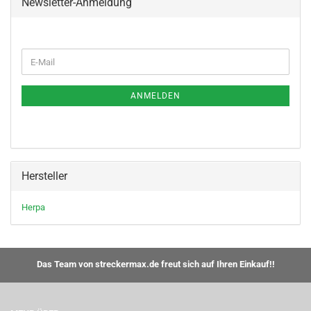
Newsletter-Anmeldung
WEITER
E-
ZUR
Mail
NEWSLETTER-
ANMELDUNG
ANMELDEN
Hersteller
Herpa
Das Team von streckermax.de freut sich auf Ihren Einkauf!!