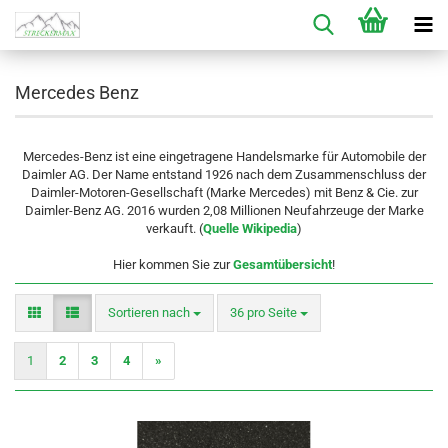
Mercedes Benz
Mercedes-Benz ist eine eingetragene Handelsmarke für Automobile der
Daimler AG. Der Name entstand 1926 nach dem Zusammenschluss der
Daimler-Motoren-Gesellschaft (Marke Mercedes) mit Benz & Cie. zur
Daimler-Benz AG. 2016 wurden 2,08 Millionen Neufahrzeuge der Marke
verkauft. (
Quelle Wikipedia
)
Hier kommen Sie zur
Gesamtübersicht
!
Sortieren nach
pro Seite
Sortieren nach
36 pro Seite
1
2
3
4
»