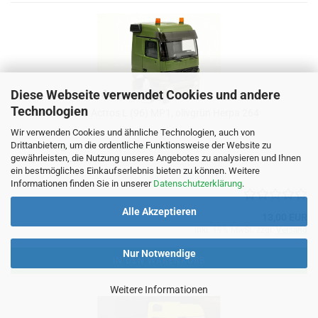
Diese Webseite verwendet Cookies und andere
Technologien
Fahrerhaus Mb Actros L (96) MP1, olivgrün Herpa 264
Wir verwenden Cookies und ähnliche Technologien, auch von
Drittanbietern, um die ordentliche Funktionsweise der Website zu
Lieferzeit:
ca. 1 Woche
(Ausland abweichend)
gewährleisten, die Nutzung unseres Angebotes zu analysieren und Ihnen
Lagerbestand: 8 Stück
ein bestmögliches Einkaufserlebnis bieten zu können. Weitere
Informationen finden Sie in unserer
Datenschutzerklärung
.
Alle Akzeptieren
13,00 EUR
inkl. 19% MwSt. zzgl.
Versand
Nur Notwendige
IN DEN WARENKORB
Weitere Informationen