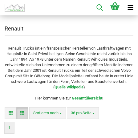
Renault
Renault Trucks ist ein französischer Hersteller von Lastkraftwagen mit
Hauptsitz in Saint-Priest bei Lyon. Seine Geschichte reicht zurück bis ins
Jahr 1894. Ab 1978 unter dem Namen Renault Véhicules Industriels,
entwickelte sich das Unternehmen zu einem der größten Marktteilnehmer.
Seit dem Jahr 2001 ist Renault Trucks ein Teil der schwedischen Volvo
Group mit Sitz in Göteborg. Die Modellpalette umfasst heute in erster Linie
schwere Lastwagen für den Fern-, Verteiler- und Baustellenverkehr.
(
Quelle Wikipedia
)
Hier kommen Sie zur
Gesamtübersicht
!
Sortieren nach
pro Seite
Sortieren nach
36 pro Seite
1