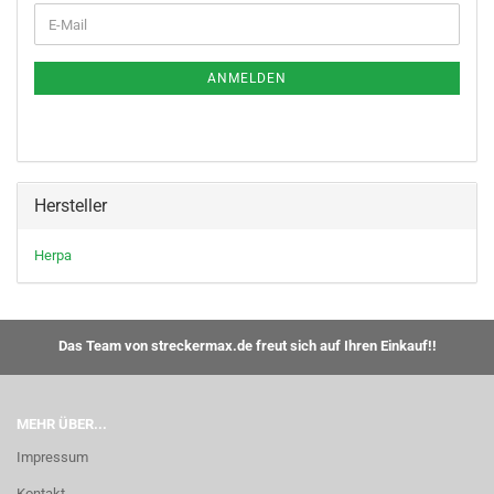
WEITER
E-
ZUR
Mail
NEWSLETTER-
ANMELDUNG
ANMELDEN
Hersteller
Herpa
Das Team von streckermax.de freut sich auf Ihren Einkauf!!
MEHR ÜBER...
Impressum
Kontakt