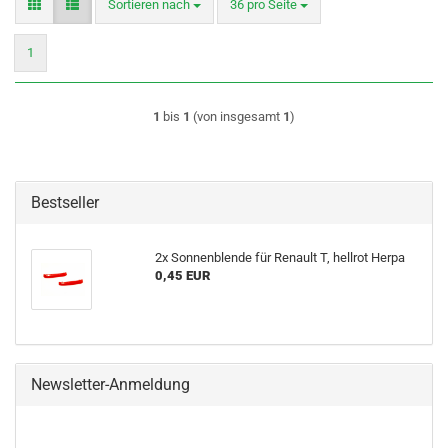
Sortieren nach
pro Seite
Sortieren nach
36 pro Seite
1
1
bis
1
(von insgesamt
1
)
Bestseller
2x Sonnenblende für Renault T, hellrot Herpa
0,45 EUR
Newsletter-Anmeldung