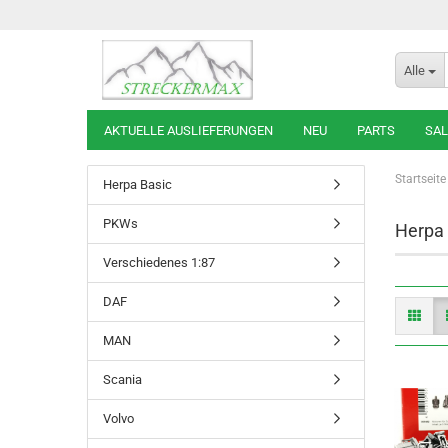
Alle
AKTUELLE AUSLIEFERUNGEN
NEU
PARTS
SAL
Startseite
Herpa Basic
PKWs
Herpa
Verschiedenes 1:87
DAF
MAN
Scania
Volvo