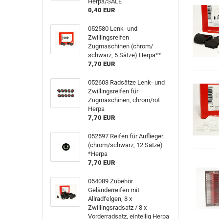
Herpa/SALE
0,40 EUR
052580 Lenk- und
Zwillingsreifen
Zugmaschinen (chrom/
schwarz, 5 Sätze) Herpa**
7,70 EUR
052603 Radsätze Lenk- und
Zwillingsreifen für
Zugmaschinen, chrom/rot
Herpa
7,70 EUR
052597 Reifen für Auflieger
(chrom/schwarz, 12 Sätze)
*Herpa
7,70 EUR
054089 Zubehör
Geländerreifen mit
Allradfelgen, 8 x
Zwillingsradsatz / 8 x
Vorderradsatz, einteilig Herpa