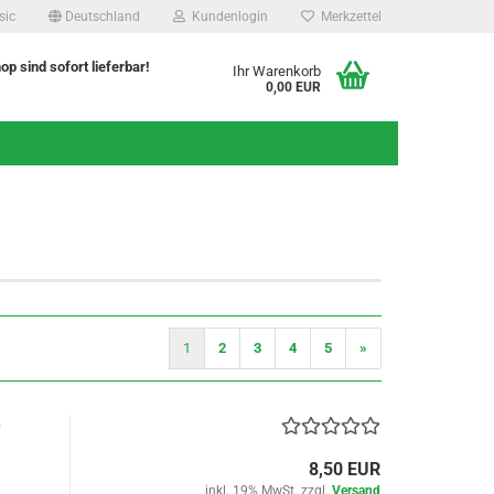
sic
Deutschland
Kundenlogin
Merkzettel
hop sind sofort lieferbar!
Ihr Warenkorb
0,00 EUR
1
2
3
4
5
»
0
8,50 EUR
inkl. 19% MwSt. zzgl.
Versand