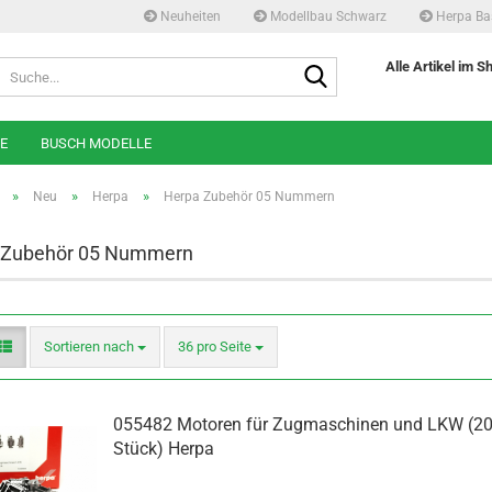
Neuheiten
Modellbau Schwarz
Herpa Ba
Suche...
Alle Artikel im S
E
BUSCH MODELLE
»
»
»
Neu
Herpa
Herpa Zubehör 05 Nummern
 Zubehör 05 Nummern
Sortieren nach
pro Seite
Sortieren nach
36 pro Seite
055482 Motoren für Zugmaschinen und LKW (2
Stück) Herpa