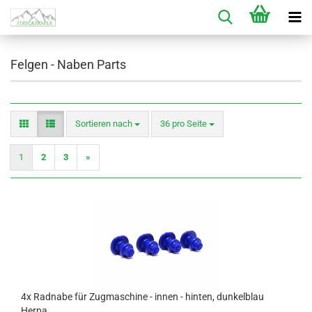
Felgen - Naben Parts
Sortieren nach
pro Seite
Sortieren nach
36 pro Seite
1
2
3
»
4x Radnabe für Zugmaschine - innen - hinten, dunkelblau
Herpa