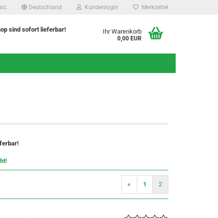
sic
Deutschland
Kundenlogin
Merkzettel
hop sind sofort lieferbar!
Ihr Warenkorb
0,00 EUR
eferbar!
ht
!
«
1
2