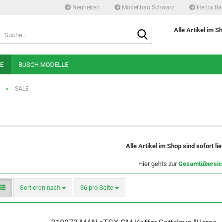
Neuheiten
Modellbau Schwarz
Herpa Ba
Suche...
Alle Artikel im S
E
BUSCH MODELLE
»
SALE
Alle Artikel im Shop sind sofort li
Hier gehts zur
Gesamtübersic
Sortieren nach
pro Seite
Sortieren nach
36 pro Seite