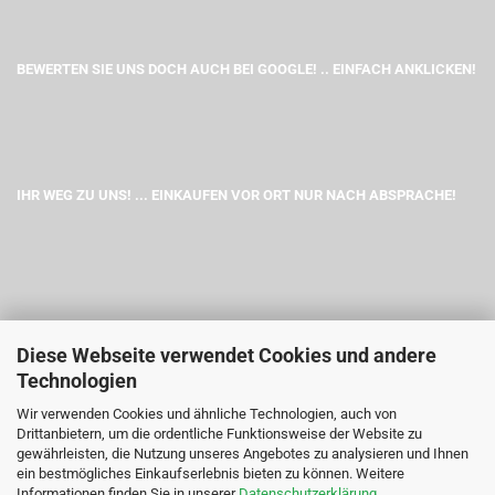
BEWERTEN SIE UNS DOCH AUCH BEI GOOGLE! .. EINFACH ANKLICKEN!
IHR WEG ZU UNS! ... EINKAUFEN VOR ORT NUR NACH ABSPRACHE!
Diese Webseite verwendet Cookies und andere
Technologien
Wir verwenden Cookies und ähnliche Technologien, auch von
Drittanbietern, um die ordentliche Funktionsweise der Website zu
gewährleisten, die Nutzung unseres Angebotes zu analysieren und Ihnen
ein bestmögliches Einkaufserlebnis bieten zu können. Weitere
Informationen finden Sie in unserer
Datenschutzerklärung
.