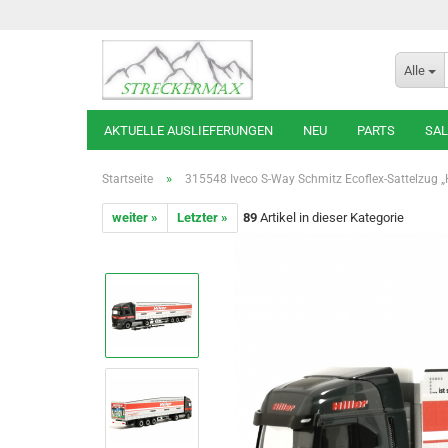
Alle
AKTUELLE AUSLIEFERUNGEN
NEU
PARTS
SAL
»
Startseite
315548 Iveco S-Way Schmitz Ecoflex-Sattelzug „H
weiter »
Letzter »
89
Artikel in dieser Kategorie