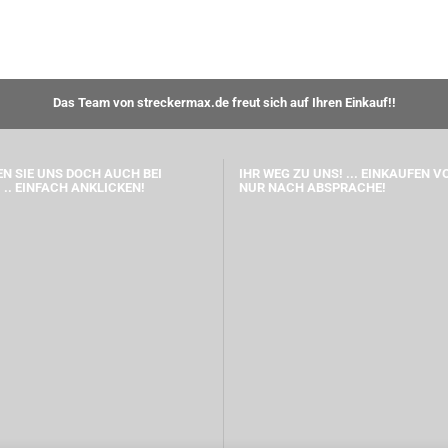
Das Team von streckermax.de freut sich auf Ihren Einkauf!!
N SIE UNS DOCH AUCH BEI
IHR WEG ZU UNS! ... EINKAUFEN V
 .. EINFACH ANKLICKEN!
NUR NACH ABSPRACHE!