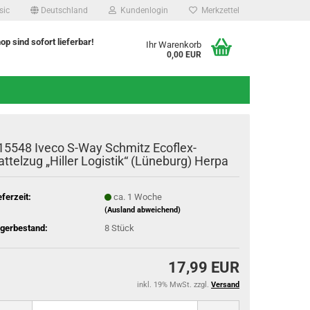
sic
Deutschland
Kundenlogin
Merkzettel
hop sind sofort lieferbar!
Ihr Warenkorb
0,00 EUR
15548 Iveco S-Way Schmitz Ecoflex-
attelzug „Hiller Logistik“ (Lüneburg) Herpa
eferzeit:
ca. 1 Woche
(Ausland abweichend)
gerbestand:
8
Stück
17,99 EUR
inkl. 19% MwSt. zzgl.
Versand