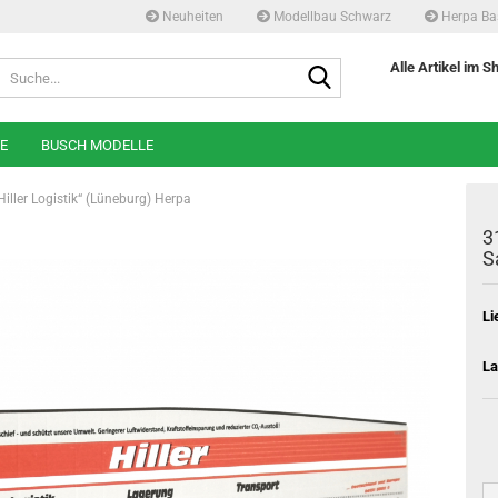
Neuheiten
Modellbau Schwarz
Herpa Ba
Suche...
Alle Artikel im S
E
BUSCH MODELLE
iller Logistik“ (Lüneburg) Herpa
3
S
Li
La