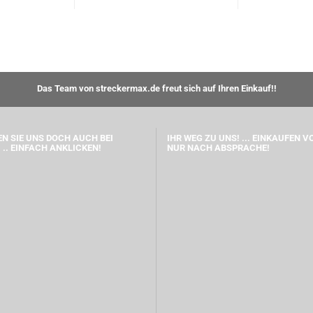
Das Team von streckermax.de freut sich auf Ihren Einkauf!!
N SIE UNS DOCH AUCH BEI
IHR WEG ZU UNS! ... EINKAUFEN V
 .. EINFACH ANKLICKEN!
NUR NACH ABSPRACHE!