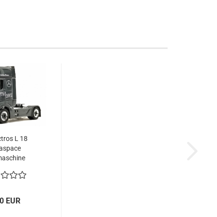
tros L 18
aspace
aschine
pper...
00 EUR