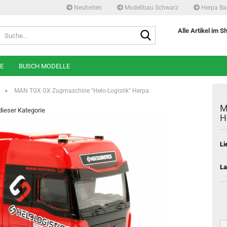
Neuheiten
Modellbau Schwarz
Herpa Ba
Suche...
Alle Artikel im S
E
BUSCH MODELLE
»
MAN TGX GX Zugmaschine "Helo-Logistik" Herpa
M
 dieser Kategorie
H
Li
La