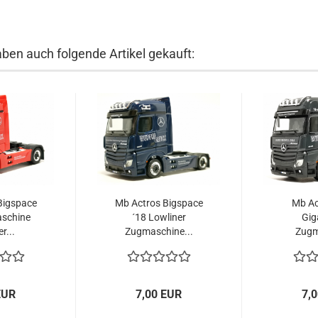
aben auch folgende Artikel gekauft:
Bigspace
Mb Actros Bigspace
Mb Ac
aschine
´18 Lowliner
Gig
r...
Zugmaschine...
Zugm
"Wu
EUR
7,00 EUR
7,