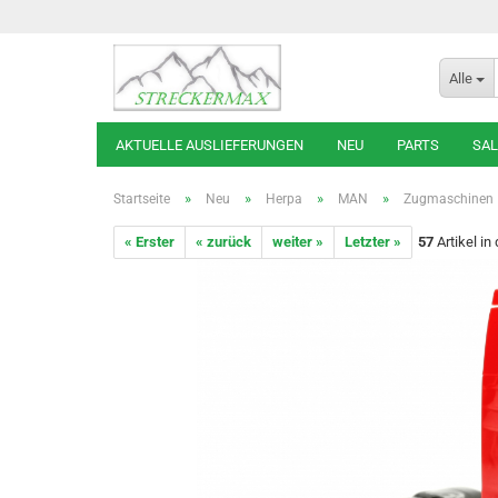
Alle
AKTUELLE AUSLIEFERUNGEN
NEU
PARTS
SAL
»
»
»
»
Startseite
Neu
Herpa
MAN
Zugmaschinen
« Erster
« zurück
weiter »
Letzter »
57
Artikel in