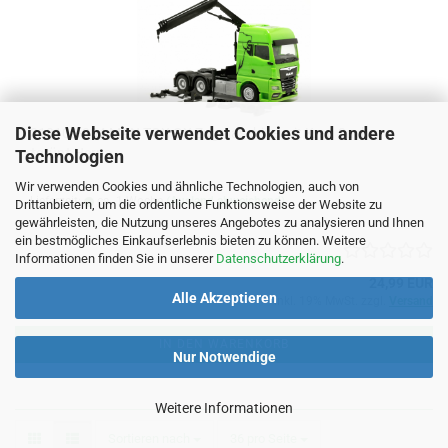
Diese Webseite verwendet Cookies und andere
313100-004 MAN TGX GX Zugmaschine mit Kran 3achs,
*grün* Herpa
Technologien
Wir verwenden Cookies und ähnliche Technologien, auch von
Lieferzeit:
ca. 1 Woche
(Ausland abweichend)
Drittanbietern, um die ordentliche Funktionsweise der Website zu
gewährleisten, die Nutzung unseres Angebotes zu analysieren und Ihnen
ein bestmögliches Einkaufserlebnis bieten zu können. Weitere
Informationen finden Sie in unserer
Datenschutzerklärung
.
24,99 EUR
Alle Akzeptieren
inkl. 19% MwSt. zzgl.
Versand
IN DEN WARENKORB
Nur Notwendige
Weitere Informationen
Sortieren nach
pro Seite
Sortieren nach
36 pro Seite