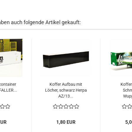
aben auch folgende Artikel gekauft:
container
Koffer Aufbau mit
Koffer
FALLER...
Löcher, schwarz Herpa
Schm
AZ/13...
Wupp
EUR
1,80 EUR
5,