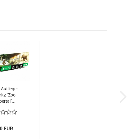
 Auflieger
itz "Zoo
ertal"...
00 EUR