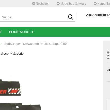
Neuheiten
Modellbau Schwarz
Herpa Ba
Suche...
Alle Artikel im S
E
BUSCH MODELLE
»
Spritzlappen "Schwarzmüller" 3stk. Herpa C458
S
n dieser Kategorie
C
Li