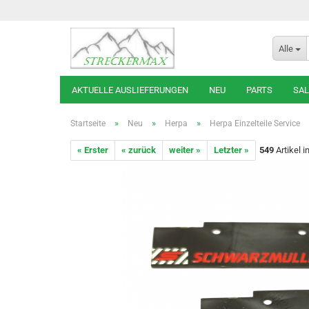
Alle
AKTUELLE AUSLIEFERUNGEN
NEU
PARTS
SAL
»
»
»
Startseite
Neu
Herpa
Herpa Einzelteile Service
« Erster
« zurück
weiter »
Letzter »
549
Artikel i