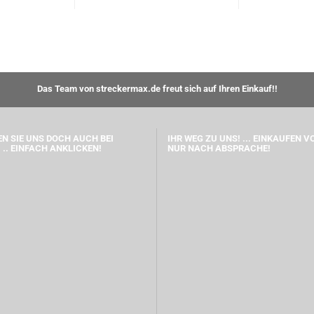
Das Team von streckermax.de freut sich auf Ihren Einkauf!!
N SIE UNS DOCH AUCH BEI
IHR WEG ZU UNS! ... EINKAUFEN V
 .. EINFACH ANKLICKEN!
NUR NACH ABSPRACHE!