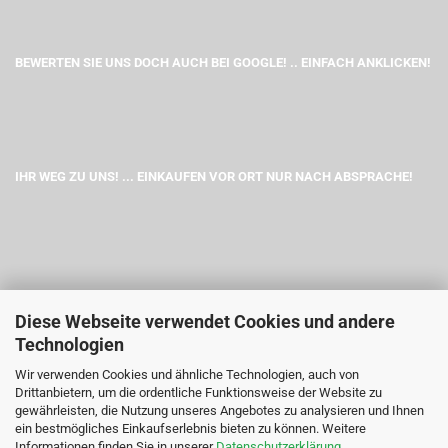
BEWERTEN SIE UNS DOCH AUCH BEI GOOGLE! .. EINFACH ANKLICKEN!
IHR WEG ZU UNS! ... EINKAUFEN VOR ORT NUR NACH ABSPRACHE!
Diese Webseite verwendet Cookies und andere
Technologien
Wir verwenden Cookies und ähnliche Technologien, auch von
Drittanbietern, um die ordentliche Funktionsweise der Website zu
gewährleisten, die Nutzung unseres Angebotes zu analysieren und Ihnen
ein bestmögliches Einkaufserlebnis bieten zu können. Weitere
Informationen finden Sie in unserer
Datenschutzerklärung
.