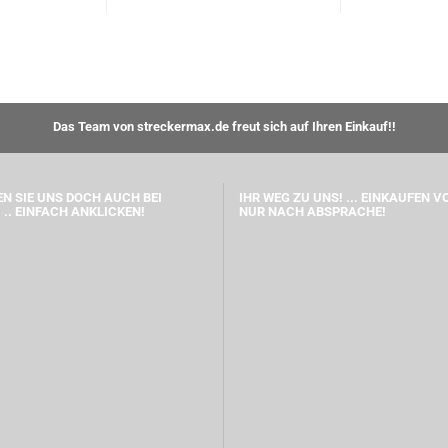
Das Team von streckermax.de freut sich auf Ihren Einkauf!!
N SIE UNS DOCH AUCH BEI
IHR WEG ZU UNS! ... EINKAUFEN V
 .. EINFACH ANKLICKEN!
NUR NACH ABSPRACHE!