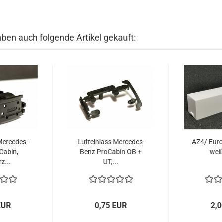
aben auch folgende Artikel gekauft:
Mercedes-
Lufteinlass Mercedes-
AZ4/ Euro
Cabin,
Benz ProCabin OB +
wei
z...
UT,...
EUR
0,75 EUR
2,