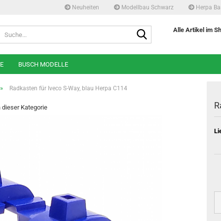
Neuheiten
Modellbau Schwarz
Herpa Ba
Suche...
Alle Artikel im S
E
BUSCH MODELLE
»
Radkasten für Iveco S-Way, blau Herpa C114
R
n dieser Kategorie
Li