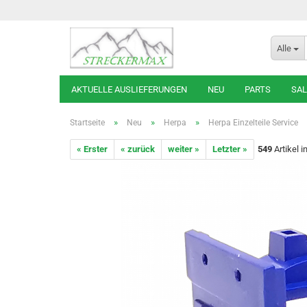
Alle
AKTUELLE AUSLIEFERUNGEN
NEU
PARTS
SAL
»
»
»
Startseite
Neu
Herpa
Herpa Einzelteile Service
« Erster
« zurück
weiter »
Letzter »
549
Artikel i