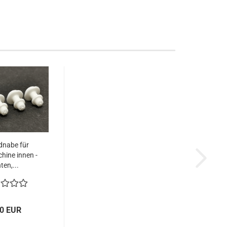
dnabe für
ine innen -
ten,...
00 EUR