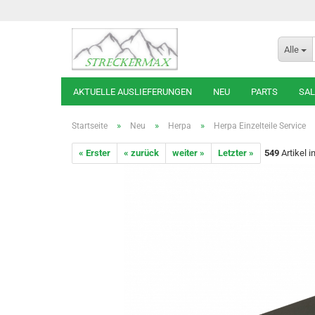
Alle
AKTUELLE AUSLIEFERUNGEN
NEU
PARTS
SAL
»
»
»
Startseite
Neu
Herpa
Herpa Einzelteile Service
« Erster
« zurück
weiter »
Letzter »
549
Artikel i