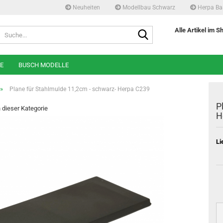
Neuheiten
Modellbau Schwarz
Herpa Ba
Suche...
Alle Artikel im S
E
BUSCH MODELLE
»
Plane für Stahlmulde 11,2cm - schwarz- Herpa C239
P
n dieser Kategorie
H
Li