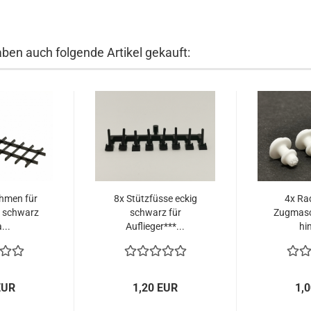
aben auch folgende Artikel gekauft:
hmen für
8x Stützfüsse eckig
4x Ra
, schwarz
schwarz für
Zugmasch
...
Auflieger***...
hin
EUR
1,20 EUR
1,