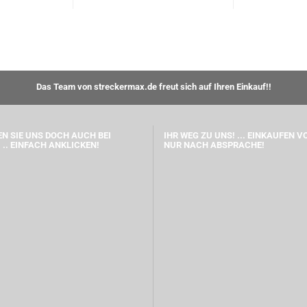
Das Team von streckermax.de freut sich auf Ihren Einkauf!!
N SIE UNS DOCH AUCH BEI
IHR WEG ZU UNS! ... EINKAUFEN V
 .. EINFACH ANKLICKEN!
NUR NACH ABSPRACHE!