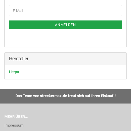
WEITER
E-
ZUR
Mail
NEWSLETTER-
ANMELDUNG
ANMELDEN
Hersteller
Herpa
Das Team von streckermax.de freut sich auf Ihren Einkauf!!
MEHR ÜBER...
Impressum