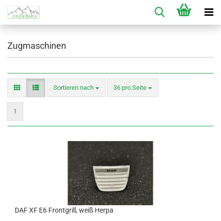
Zugmaschinen
Sortieren nach
pro Seite
Sortieren nach
36 pro Seite
1
DAF XF E6 Frontgrill, weiß Herpa