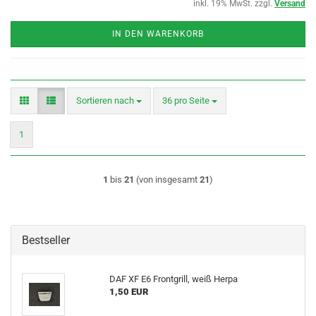
inkl. 19% MwSt. zzgl.
Versand
IN DEN WARENKORB
Sortieren nach
pro Seite
Sortieren nach
36 pro Seite
1
1
bis
21
(von insgesamt
21
)
Bestseller
DAF XF E6 Frontgrill, weiß Herpa
1,50 EUR