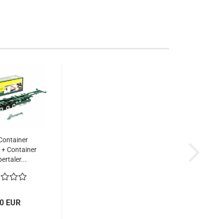
 Container
r + Container
ertaler...
00 EUR