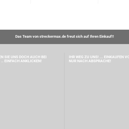
Das Team von streckermax.de freut sich auf Ihren Einkauf!!
N SIE UNS DOCH AUCH BEI
IHR WEG ZU UNS! ... EINKAUFEN V
 .. EINFACH ANKLICKEN!
NUR NACH ABSPRACHE!