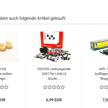
aben auch folgende Artikel gekauft:
e für
052559 Lenkungsteile
40ft.
 außen -
2007 für LKW (4
Aufliege
ige...
Stück)...
"Wupp
EUR
6,99 EUR
7,