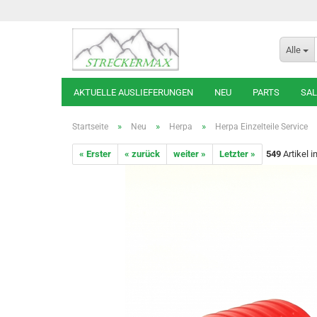
Alle
AKTUELLE AUSLIEFERUNGEN
NEU
PARTS
SAL
»
»
»
Startseite
Neu
Herpa
Herpa Einzelteile Service
« Erster
« zurück
weiter »
Letzter »
549
Artikel i