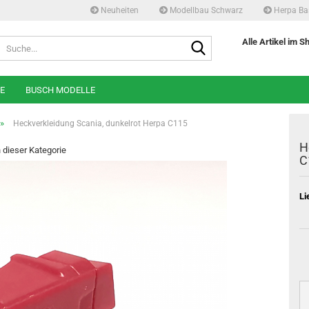
Neuheiten
Modellbau Schwarz
Herpa Ba
Suche...
Alle Artikel im S
E
BUSCH MODELLE
»
Heckverkleidung Scania, dunkelrot Herpa C115
H
n dieser Kategorie
C
Li