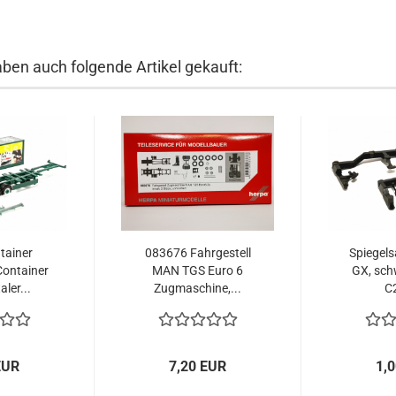
aben auch folgende Artikel gekauft:
tainer
083676 Fahrgestell
Spiegels
Container
MAN TGS Euro 6
GX, sch
ler...
Zugmaschine,...
C2
EUR
7,20 EUR
1,