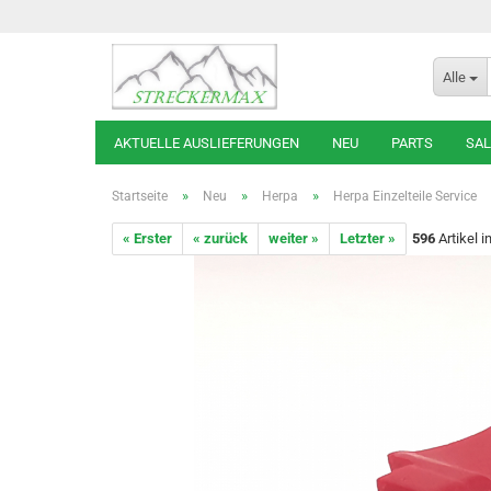
Alle
AKTUELLE AUSLIEFERUNGEN
NEU
PARTS
SAL
»
»
»
Startseite
Neu
Herpa
Herpa Einzelteile Service
« Erster
« zurück
weiter »
Letzter »
596
Artikel i