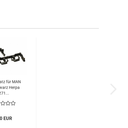
atz für MAN
warz Herpa
71...
00 EUR