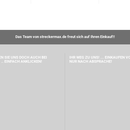
Das Team von streckermax.de freut sich auf Ihren Einkauf!!
N SIE UNS DOCH AUCH BEI
IHR WEG ZU UNS! ... EINKAUFEN V
 .. EINFACH ANKLICKEN!
NUR NACH ABSPRACHE!