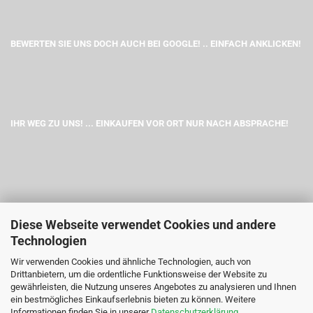
BEWERTEN SIE UNS DOCH AUCH BEI GOOGLE! .. EINFACH ANKLICKEN!
IHR WEG ZU UNS! ... EINKAUFEN VOR ORT NUR NACH ABSPRACHE!
Diese Webseite verwendet Cookies und andere
Technologien
Wir verwenden Cookies und ähnliche Technologien, auch von
Drittanbietern, um die ordentliche Funktionsweise der Website zu
gewährleisten, die Nutzung unseres Angebotes zu analysieren und Ihnen
ein bestmögliches Einkaufserlebnis bieten zu können. Weitere
Informationen finden Sie in unserer
Datenschutzerklärung
.