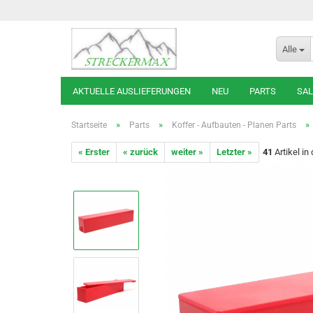
Alle
AKTUELLE AUSLIEFERUNGEN
NEU
PARTS
SAL
»
»
»
Startseite
Parts
Koffer - Aufbauten - Planen Parts
« Erster
« zurück
weiter »
Letzter »
41
Artikel in