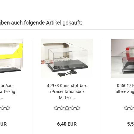
aben auch folgende Artikel gekauft:
für Axor
49973 Kunststoffbox
055017 PC
attelzug
»Präsentationsbox
ältere Zu
..
Mittel«...
EUR
6,40 EUR
5,