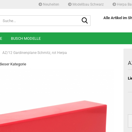
Neuheiten
Modellbau Schwarz
Herpa Ba
Suche...
Alle Artikel im S
E
BUSCH MODELLE
AZ/12 Gardinenplane Schmitz, rot Herpa
A
 dieser Kategorie
Li