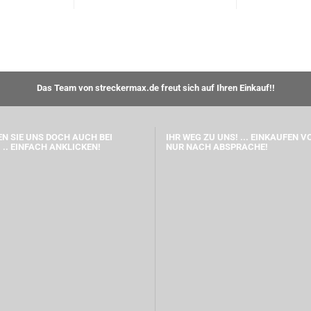
Das Team von streckermax.de freut sich auf Ihren Einkauf!!
N SIE UNS DOCH AUCH BEI
IHR WEG ZU UNS! ... EINKAUFEN V
 .. EINFACH ANKLICKEN!
NUR NACH ABSPRACHE!