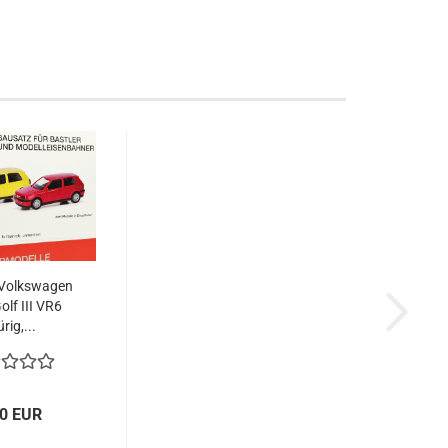
Volkswagen
olf III VR6
rig,...
00 EUR