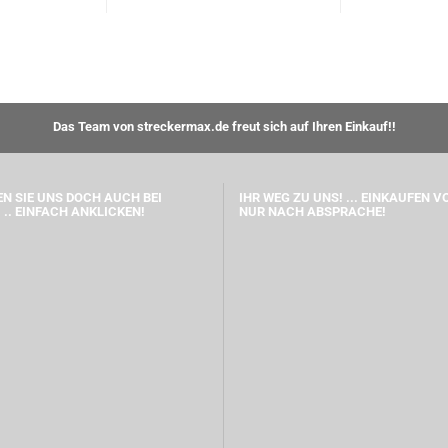
Das Team von streckermax.de freut sich auf Ihren Einkauf!!
N SIE UNS DOCH AUCH BEI
IHR WEG ZU UNS! ... EINKAUFEN V
 .. EINFACH ANKLICKEN!
NUR NACH ABSPRACHE!