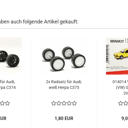
aben auch folgende Artikel gekauft:
für Audi,
2x Radsatz für Audi,
014014 
rpa C374
weiß Herpa C375
(VW) G
2tü
EUR
1,80 EUR
9,