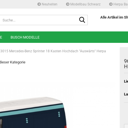
Neuheiten
Modellbau Schwarz
Herpa Ba
Suche...
Alle Artikel im S
E
BUSCH MODELLE
3015 Mercedes-Benz Sprinter 18 Kasten Hochdach "Auswärts" Herpa
9
 dieser Kategorie
H
Li
La