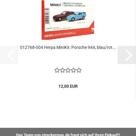
012768-004 Herpa MiniKit: Porsche 944, blau/rot...
12,00 EUR
Das Team von streckermax.de freut sich auf Ihren Einkauf!!