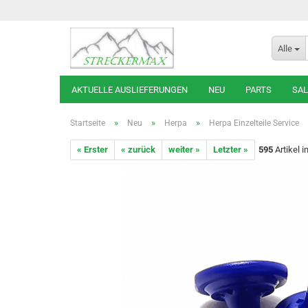
Alle
AKTUELLE AUSLIEFERUNGEN
NEU
PARTS
SAL
»
»
»
Startseite
Neu
Herpa
Herpa Einzelteile Service
« Erster
« zurück
weiter »
Letzter »
595
Artikel i