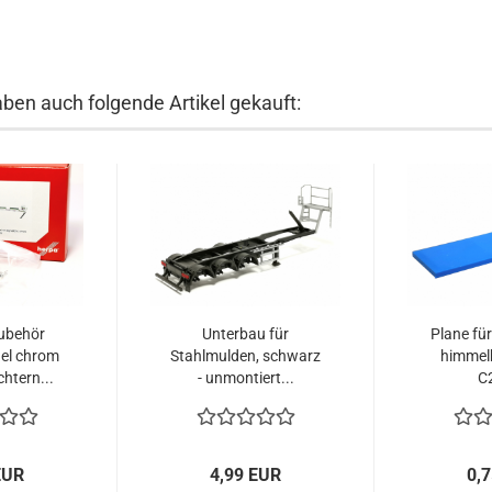
aben auch folgende Artikel gekauft:
ubehör
Unterbau für
Plane fü
el chrom
Stahlmulden, schwarz
himmel
chtern...
- unmontiert...
C2
EUR
4,99 EUR
0,