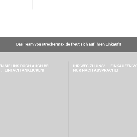
Das Team von streckermax.de freut sich auf Ihren Einkauf!!
N SIE UNS DOCH AUCH BEI
IHR WEG ZU UNS! ... EINKAUFEN V
 .. EINFACH ANKLICKEN!
NUR NACH ABSPRACHE!