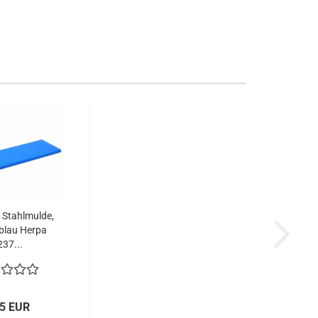
r Stahlmulde,
blau Herpa
37...
75 EUR