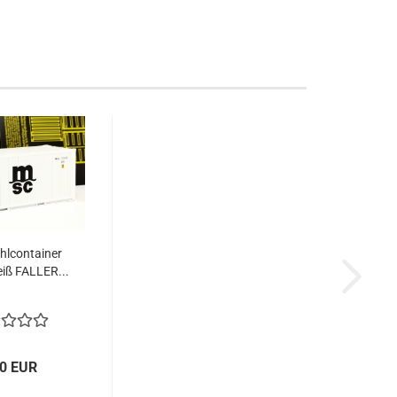
ühlcontainer
iß FALLER...
00 EUR