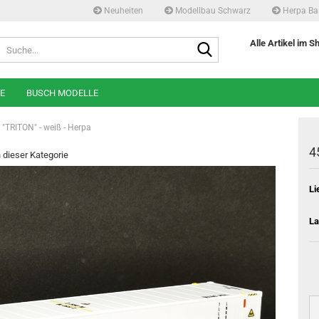
Neuheiten
Modellbau Schwarz
Herpa Ba
Suche...
Alle Artikel im S
E
BUSCH MODELLE
 "TRITON" - weiß - Herpa
4
n dieser Kategorie
Li
La