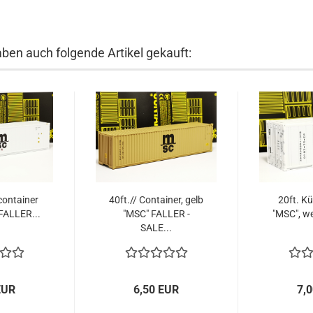
aben auch folgende Artikel gekauft:
container
40ft.// Container, gelb
20ft. K
FALLER...
"MSC" FALLER -
"MSC", we
SALE...
EUR
6,50 EUR
7,