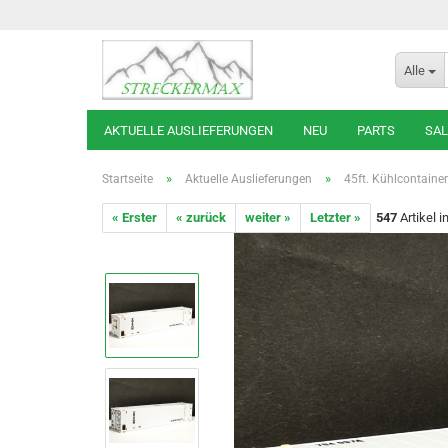
Alle
AKTUELLE AUSLIEFERUNGEN
NEU
PARTS
SAL
»
»
Startseite
Aktuelle Auslieferungen
45ft. Kühlcontainer
« Erster
« zurück
weiter »
Letzter »
547
Artikel i