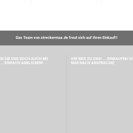
Das Team von streckermax.de freut sich auf Ihren Einkauf!!
N SIE UNS DOCH AUCH BEI
IHR WEG ZU UNS! ... EINKAUFEN V
 .. EINFACH ANKLICKEN!
NUR NACH ABSPRACHE!