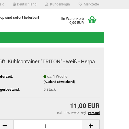
sic
Deutschland
Kundenlogin
Merkzettel
hop sind sofort lieferbar!
Ihr Warenkorb
0,00 EUR
5ft. Kühlcontainer "TRITON" - weiß - Herpa
eferzeit:
ca. 1 Woche
(Ausland abweichend)
gerbestand:
5
Stück
11,00 EUR
inkl. 19% MwSt. zzgl.
Versand