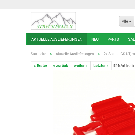
Alle
AKTUELLE AUSLIEFERUNGEN
NEU
PARTS
SAL
»
»
Startseite
Aktuelle Auslieferungen
2x Scania CS UT, r
« Erster
« zurück
weiter »
Letzter »
546
Artikel i