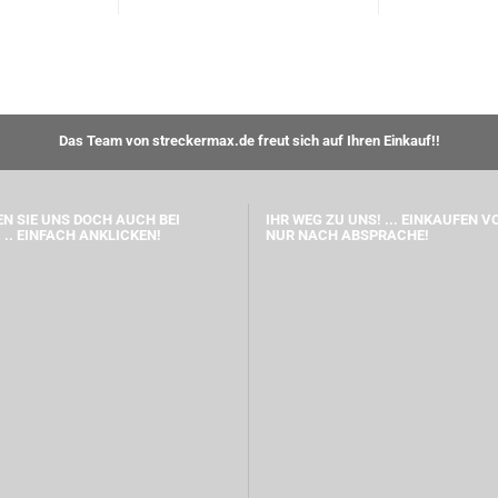
Das Team von streckermax.de freut sich auf Ihren Einkauf!!
N SIE UNS DOCH AUCH BEI
IHR WEG ZU UNS! ... EINKAUFEN V
 .. EINFACH ANKLICKEN!
NUR NACH ABSPRACHE!