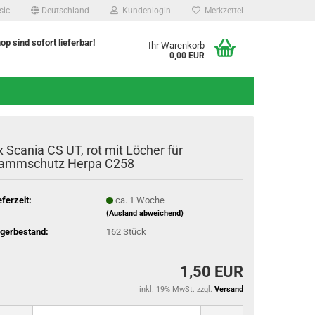
sic
Deutschland
Kundenlogin
Merkzettel
hop sind sofort lieferbar!
Ihr Warenkorb
0,00 EUR
x Scania CS UT, rot mit Löcher für
ammschutz Herpa C258
eferzeit:
ca. 1 Woche
(Ausland abweichend)
gerbestand:
162
Stück
1,50 EUR
inkl. 19% MwSt. zzgl.
Versand