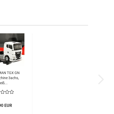
MAN TGX GN
hine 3achs,
eiß...
90 EUR