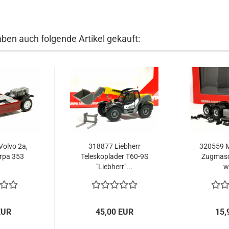
aben auch folgende Artikel gekauft:
Volvo 2a,
318877 Liebherr
320559 
rpa 353
Teleskoplader T60-9S
Zugmasc
"Liebherr"...
w
EUR
45,00 EUR
15,