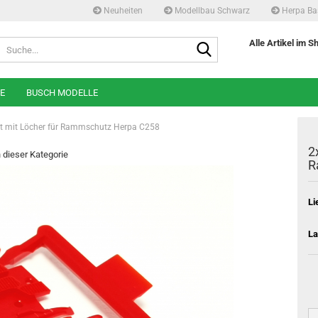
Neuheiten
Modellbau Schwarz
Herpa Ba
Suche...
Alle Artikel im S
E
BUSCH MODELLE
ot mit Löcher für Rammschutz Herpa C258
2
n dieser Kategorie
R
Li
La