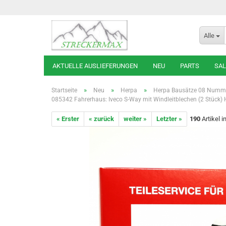
Alle
AKTUELLE AUSLIEFERUNGEN
NEU
PARTS
SAL
»
»
»
Startseite
Neu
Herpa
Herpa Bausätze 08 Numm
085342 Fahrerhaus: Iveco S-Way mit Windleitblechen (2 Stück)
« Erster
« zurück
weiter »
Letzter »
190
Artikel i