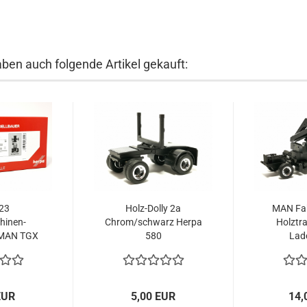
aben auch folgende Artikel gekauft:
23
Holz-Dolly 2a
MAN Fah
hinen-
Chrom/schwarz Herpa
Holztra
 MAN TGX
580
Lade
..
EUR
5,00 EUR
14,