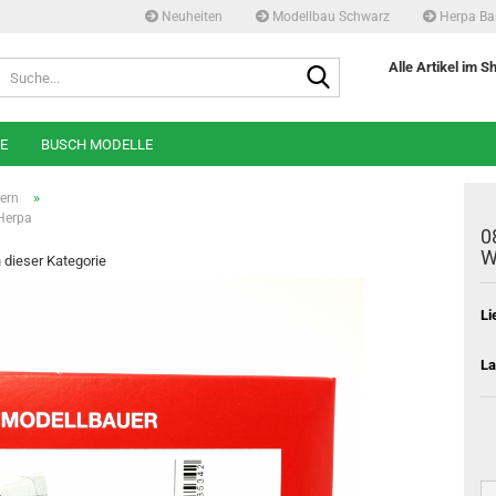
Neuheiten
Modellbau Schwarz
Herpa Ba
Suche...
Alle Artikel im S
E
BUSCH MODELLE
»
ern
 Herpa
0
W
n dieser Kategorie
Li
La