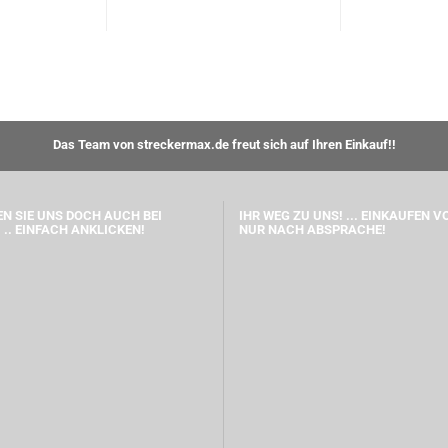
Das Team von streckermax.de freut sich auf Ihren Einkauf!!
N SIE UNS DOCH AUCH BEI
IHR WEG ZU UNS! ... EINKAUFEN V
 .. EINFACH ANKLICKEN!
NUR NACH ABSPRACHE!