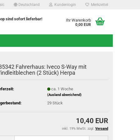
sic
Deutschland
Kundenlogin
Merkzettel
hop sind sofort lieferbar!
Ihr Warenkorb
0,00 EUR
85342 Fahrerhaus: Iveco S-Way mit
indleitblechen (2 Stück) Herpa
eferzeit:
ca. 1 Woche
(Ausland abweichend)
gerbestand:
29
Stück
10,40 EUR
inkl. 19% MwSt. zzgl.
Versand