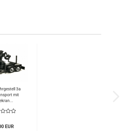
rgestell 3a
nsport mit
kran...
00 EUR