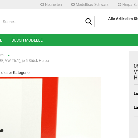
Neuheiten
Modellbau Schwarz
Herpa Ba
Suche...
Alle Artikel im S
E
BUSCH MODELLE
»
rn
E, VW T6.1), je 5 Stück Herpa
0
V
n dieser Kategorie
H
Li
La