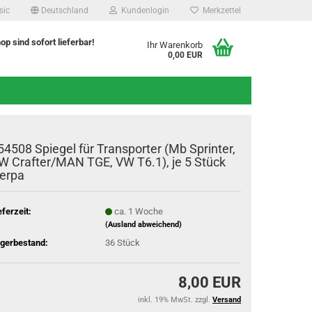
sic
Deutschland
Kundenlogin
Merkzettel
hop sind sofort lieferbar!
Ihr Warenkorb
0,00 EUR
54508 Spiegel für Transporter (Mb Sprinter,
W Crafter/MAN TGE, VW T6.1), je 5 Stück
erpa
eferzeit:
ca. 1 Woche
(Ausland abweichend)
gerbestand:
36
Stück
8,00 EUR
inkl. 19% MwSt. zzgl.
Versand