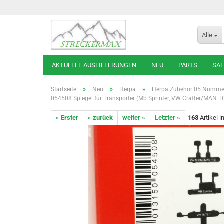
Alle
AKTUELLE AUSLIEFERUNGEN
NEU
PARTS
SAL
»
»
»
Startseite
Neu
Herpa
Herpa Zubehör 05 Numme
054508 Spiegel für Transporter (Mb Sprinter, VW Crafter/MAN TG
« Erster
« zurück
weiter »
Letzter »
163
Artikel i