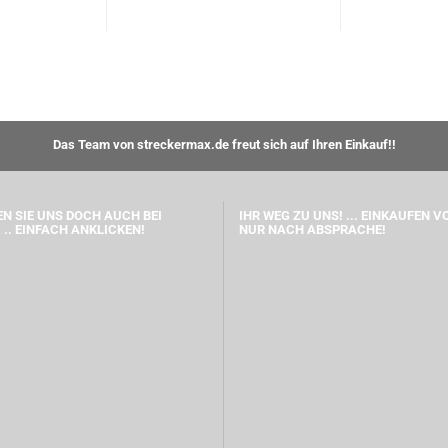
Das Team von streckermax.de freut sich auf Ihren Einkauf!!
N SIE UNS DOCH AUCH BEI
IHR WEG ZU UNS! ... EINKAUFEN V
 .. EINFACH ANKLICKEN!
NUR NACH ABSPRACHE!