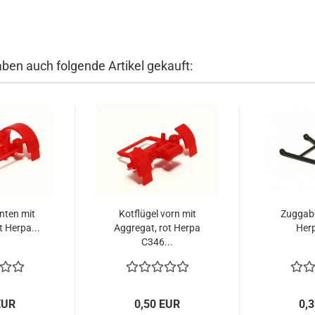
aben auch folgende Artikel gekauft:
inten mit
Kotflügel vorn mit
Zuggabe
t Herpa...
Aggregat, rot Herpa
Her
C346...
EUR
0,50 EUR
0,