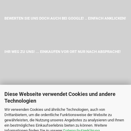
BEWERTEN SIE UNS DOCH AUCH BEI GOOGLE! .. EINFACH ANKLICKEN!
IHR WEG ZU UNS! ... EINKAUFEN VOR ORT NUR NACH ABSPRACHE!
Diese Webseite verwendet Cookies und andere
Technologien
Wir verwenden Cookies und ähnliche Technologien, auch von
Drittanbietern, um die ordentliche Funktionsweise der Website zu
gewährleisten, die Nutzung unseres Angebotes zu analysieren und Ihnen
ein bestmögliches Einkaufserlebnis bieten zu können. Weitere
Informationen finden Sie in unserer
Datenschutzerklärung
.