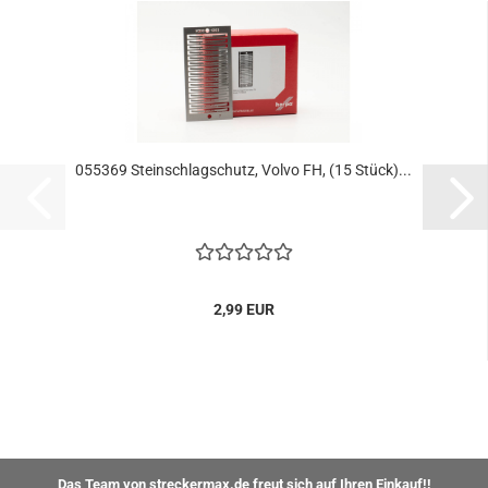
055369 Steinschlagschutz, Volvo FH, (15 Stück)...
2,99 EUR
Das Team von streckermax.de freut sich auf Ihren Einkauf!!