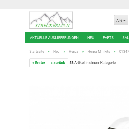
Alle
AKTUELLE AUSLIEFERUNGEN
NEU
PARTS
SAL
»
»
»
»
Startseite
Neu
Herpa
Herpa Minikits
01347
« Erster
« zurück
58
Artikel in dieser Kategorie