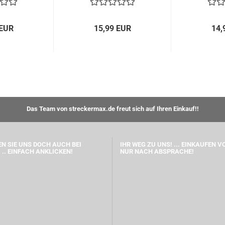
 EUR
15,99 EUR
14,
Das Team von streckermax.de freut sich auf Ihren Einkauf!!
N SIE UNS DOCH AUCH BEI
IHR WEG ZU UNS! ... EINKAUFEN V
 .. EINFACH ANKLICKEN!
NUR NACH ABSPRACHE!