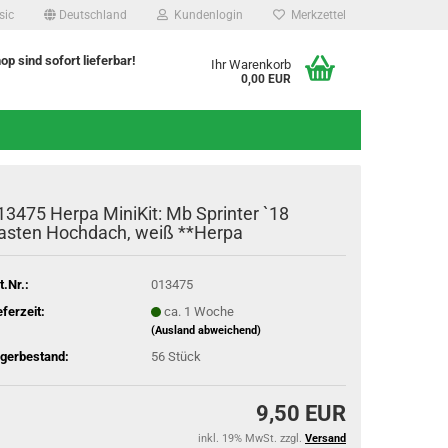
sic
Deutschland
Kundenlogin
Merkzettel
hop sind sofort lieferbar!
Ihr Warenkorb
0,00 EUR
13475 Herpa MiniKit: Mb Sprinter `18
asten Hochdach, weiß **Herpa
t.Nr.:
013475
eferzeit:
ca. 1 Woche
(Ausland abweichend)
gerbestand:
56
Stück
9,50 EUR
inkl. 19% MwSt. zzgl.
Versand