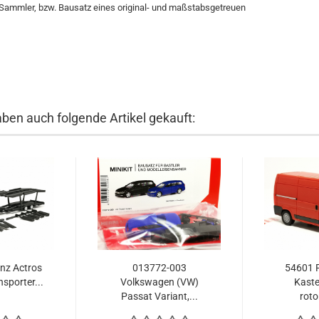
Sammler, bzw. Bausatz eines original- und maßstabsgetreuen
aben auch folgende Artikel gekauft:
nz Actros
013772-003
54601 F
sporter...
Volkswagen (VW)
Kast
Passat Variant,...
roto