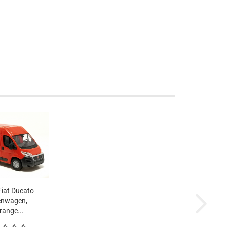
iat Ducato
enwagen,
range...