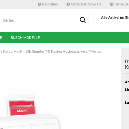
Neuheiten
Modellbau Schwarz
Herpa Ba
Suche...
Alle Artikel im S
E
BUSCH MODELLE
5 Herpa MiniKit: Mb Sprinter `18 Kasten Hochdach, weiß **Herpa
0
K
Ar
Li
La